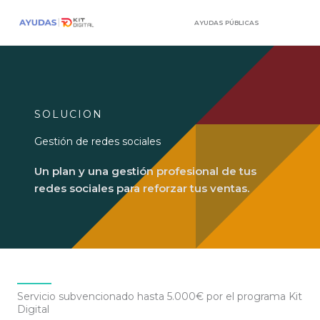
Main
Ir
AYUDAS PÚBLICAS
al
Menu
contenido
SOLUCION
Gestión de redes sociales
Un plan y una gestión profesional de tus
redes sociales para reforzar tus ventas.
Servicio subvencionado hasta 5.000€ por el programa Kit
Digital